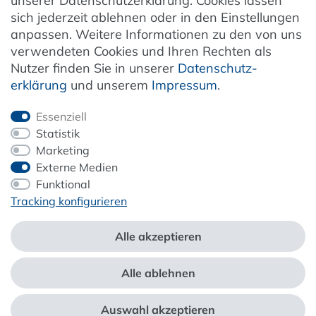
unserer Datenschutzerklärung. Cookies lassen
Kundenservice
sich jederzeit ablehnen oder in den Einstellungen
anpassen. Weitere Informationen zu den von uns
Unternehmen & Service
verwendeten Cookies und Ihren Rechten als
Nutzer finden Sie in unserer
Daten­schutz­
Information
erklärung
und unserem
Impressum
.
Newsletter
Essenziell
Statistik
Marketing
Externe Medien
ZAHLUNG & VERSAND
Funktional
Tracking konfigurieren
Alle akzeptieren
Alle ablehnen
*Alle Preise inkl. der gesetzl. MwSt. zzgl.
Service- und Versandkosten
Auswahl akzeptieren