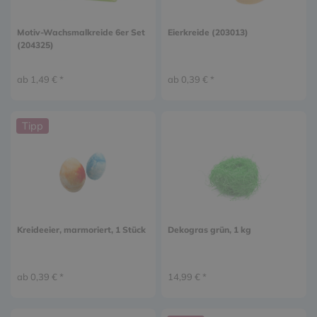
Motiv-Wachsmalkreide 6er Set
Eierkreide (203013)
(204325)
ab 1,49 € *
ab 0,39 € *
Tipp
Kreideeier, marmoriert, 1 Stück
Dekogras grün, 1 kg
ab 0,39 € *
14,99 € *