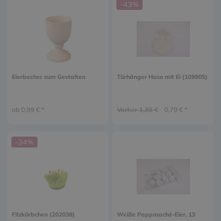
-43%
Eierbecher zum Gestalten
Türhänger Hase mit Ei (109905)
ab 0,99 € *
Vorher 1,39 €
0,79 € *
-34%
Filzkörbchen (202038)
Weiße Pappmaché-Eier, 13