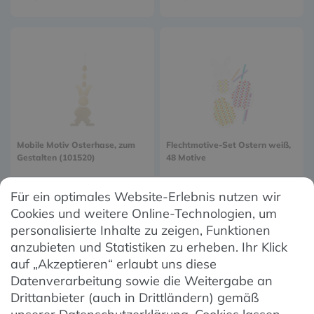
Mobile Motiv Osterhase, zum
Flechtmotive-Set Ostern weiß,
Gestalten (101520)
48 Motive
ab 0,89 € *
19,99 € *
Für ein optimales Website-Erlebnis nutzen wir
Cookies und weitere Online-Technologien, um
personalisierte Inhalte zu zeigen, Funktionen
1
2
anzubieten und Statistiken zu erheben. Ihr Klick
auf „Akzeptieren“ erlaubt uns diese
Datenverarbeitung sowie die Weitergabe an
Drittanbieter (auch in Drittländern) gemäß