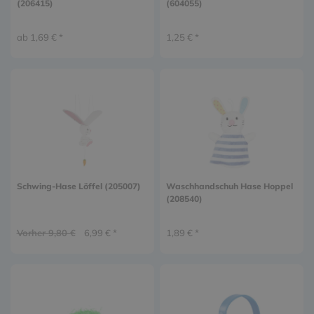
(206415)
(604055)
ab 1,69 € *
1,25 € *
Schwing-Hase Löffel (205007)
Waschhandschuh Hase Hoppel
(208540)
Vorher 9,80 €
6,99 € *
1,89 € *