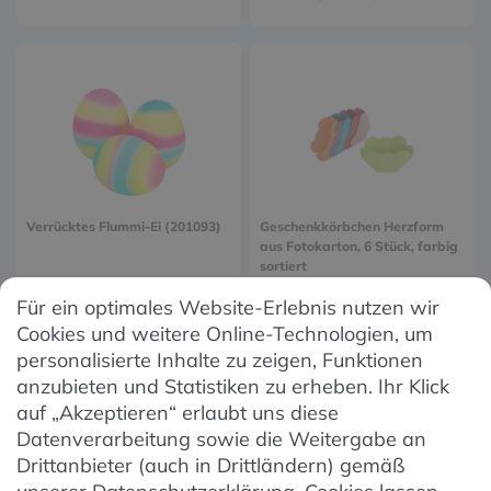
Verrücktes Flummi-Ei (201093)
Geschenkkörbchen Herzform
aus Fotokarton, 6 Stück, farbig
sortiert
ab 0,89 € *
4,99 € *
Für ein optimales Website-Erlebnis nutzen wir
Cookies und weitere Online-Technologien, um
personalisierte Inhalte zu zeigen, Funktionen
1
2
anzubieten und Statistiken zu erheben. Ihr Klick
auf „Akzeptieren“ erlaubt uns diese
Datenverarbeitung sowie die Weitergabe an
Drittanbieter (auch in Drittländern) gemäß