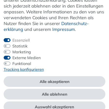
unserer Datenschutzerklärung. Cookies lassen
Kundenservice
sich jederzeit ablehnen oder in den Einstellungen
anpassen. Weitere Informationen zu den von uns
Unternehmen & Service
verwendeten Cookies und Ihren Rechten als
Nutzer finden Sie in unserer
Daten­schutz­
Information
erklärung
und unserem
Impressum
.
Newsletter
Essenziell
Statistik
Marketing
Externe Medien
ZAHLUNG & VERSAND
Funktional
Tracking konfigurieren
Alle akzeptieren
Alle ablehnen
*Alle Preise inkl. der gesetzl. MwSt. zzgl.
Service- und Versandkosten
Auswahl akzeptieren