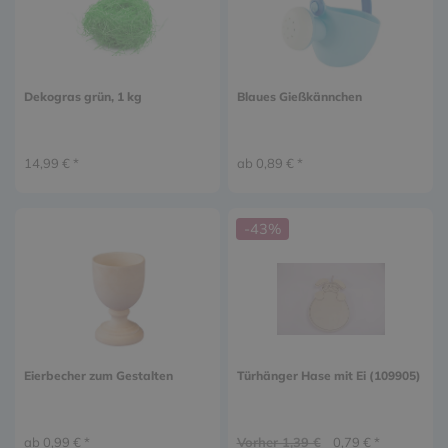
Dekogras grün, 1 kg
Blaues Gießkännchen
14,99 € *
ab 0,89 € *
-43%
Eierbecher zum Gestalten
Türhänger Hase mit Ei (109905)
ab 0,99 € *
Vorher 1,39 €
0,79 € *