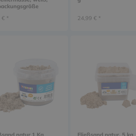
packungsgröße
lbar
 € *
24,99 € *
ßsand natur 1 Kg
Fließsand natur, 5 kg