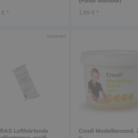
(Farbe wählbar)
 € *
1,99 € *
Varianten
IRAS Lufthärtende
Creall Modelliersand, 
lliermasse, weiß,
g