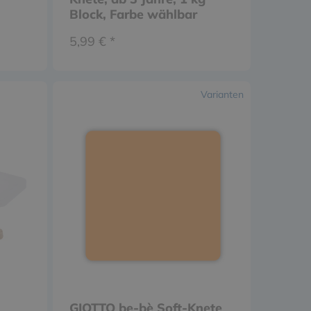
Block, Farbe wählbar
5,99 € *
Varianten
GIOTTO be-bè Soft-Knete