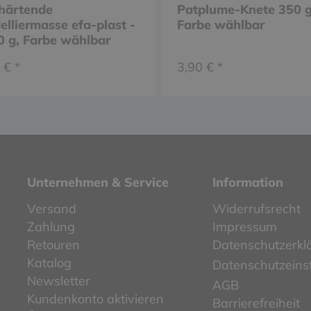
thärtende
Patplume-Knete 350 g
lliermasse efa-plast -
Farbe wählbar
 g, Farbe wählbar
 € *
3,90 € *
Unternehmen & Service
Information
Versand
Widerrufsrecht
Zahlung
Impressum
Retouren
Datenschutzerkl
Katalog
Datenschutzeins
Newsletter
AGB
Kundenkonto aktivieren
Barrierefreiheit