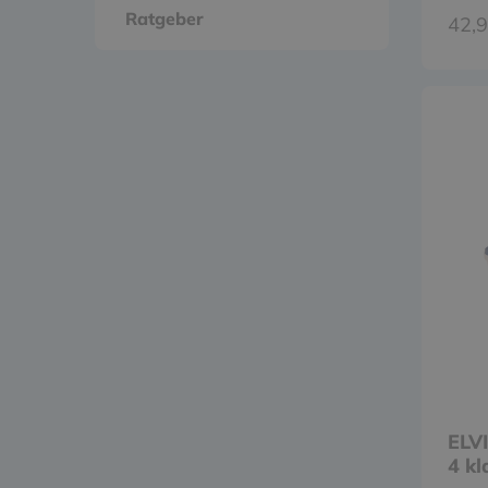
Ratgeber
42,9
ELVI
4 kl