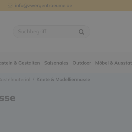
info@zwergentraeume.de
asteln & Gestalten
Saisonales
Outdoor
Möbel & Aussta
astelmaterial
Knete & Modelliermasse
sse