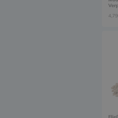
Ver
wäh
4,79
Flie