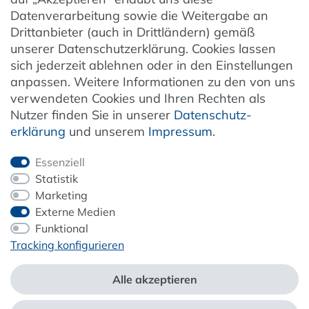
Datenverarbeitung sowie die Weitergabe an
Entsorgung von Elektro-Altgeräten
Drittanbieter (auch in Drittländern) gemäß
unserer Datenschutzerklärung. Cookies lassen
Vertrag widerrufen
sich jederzeit ablehnen oder in den Einstellungen
anpassen. Weitere Informationen zu den von uns
verwendeten Cookies und Ihren Rechten als
Newsletter
Nutzer finden Sie in unserer
Daten­schutz­
erklärung
und unserem
Impressum
.
Jetzt anmelden
Essenziell
Statistik
Marketing
Externe Medien
ZAHLUNG & VERSAND
Funktional
Tracking konfigurieren
Alle akzeptieren