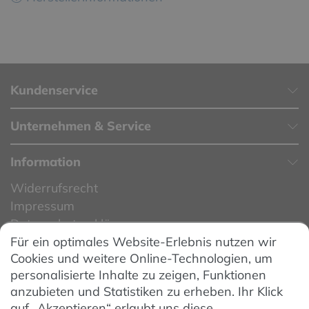
Kundenservice
Unternehmen & Service
Information
Widerrufsrecht
Impressum
Datenschutzerklärung
Für ein optimales Website-Erlebnis nutzen wir
Datenschutzeinstellungen
Cookies und weitere Online-Technologien, um
AGB
personalisierte Inhalte zu zeigen, Funktionen
Barrierefreiheit
anzubieten und Statistiken zu erheben. Ihr Klick
auf „Akzeptieren“ erlaubt uns diese
Hinweise zur Batterieentsorgung