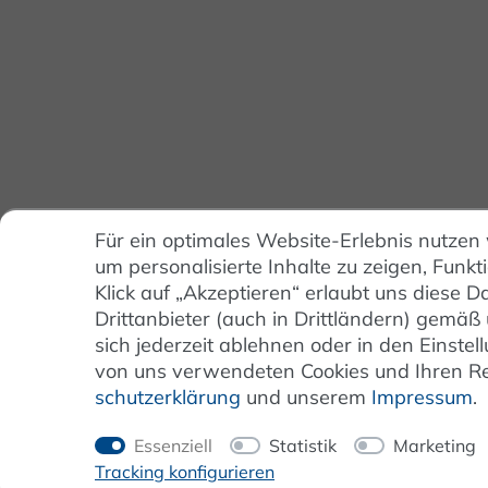
Für ein optimales Website-Erlebnis nutzen
um personalisierte Inhalte zu zeigen, Funkt
Klick auf „Akzeptieren“ erlaubt uns diese
Drittanbieter (auch in Drittländern) gemäß
sich jederzeit ablehnen oder in den Einst
von uns verwendeten Cookies und Ihren Rec
schutz­erklärung
und unserem
Impressum
.
Essenziell
Statistik
Marketing
Tracking konfigurieren
*Alle Preise inkl. der gesetzl. MwSt. zzgl.
Service