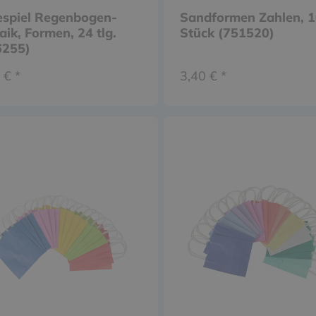
espiel Regenbogen-
Sandformen Zahlen, 
ik, Formen, 24 tlg.
Stück (751520)
6255)
 € *
3,40 € *