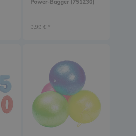
Power-Bagger (751230)
9,99 € *