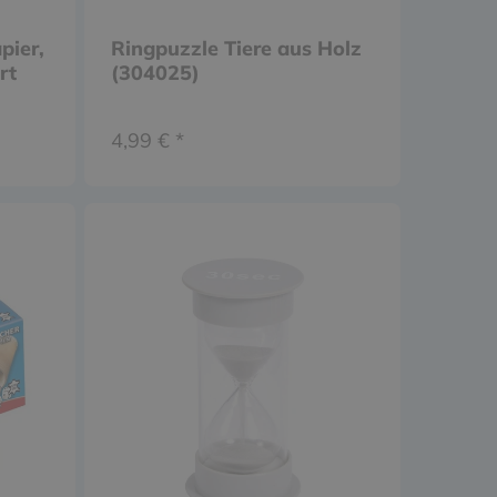
pier,
Ringpuzzle Tiere aus Holz
rt
(304025)
4,99 € *