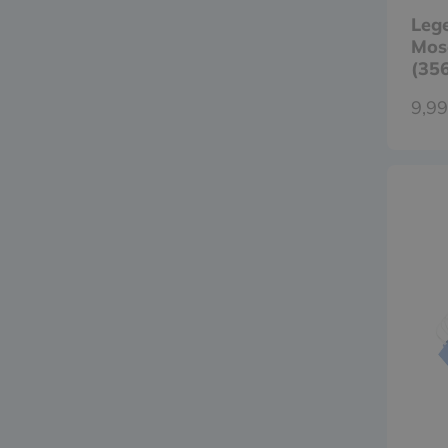
Leg
Mosa
(35
9,99