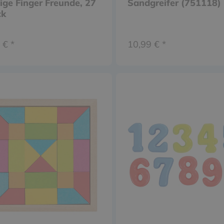
ige Finger Freunde, 27
Sandgreifer (751118)
ck
 € *
10,99 € *