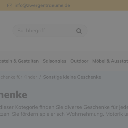
info@zwergentraeume.de
asteln & Gestalten
Saisonales
Outdoor
Möbel & Aussta
chenke für Kinder
Sonstige kleine Geschenke
chenke
dieser Kategorie finden Sie diverse Geschenke für jed
zen. Sie fördern spielerisch Wahrnehmung, Motorik u