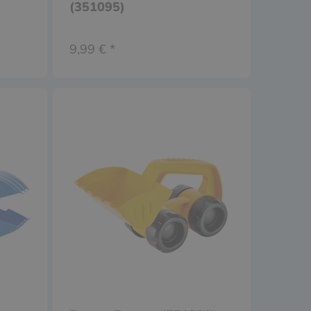
(351095)
9,99 € *