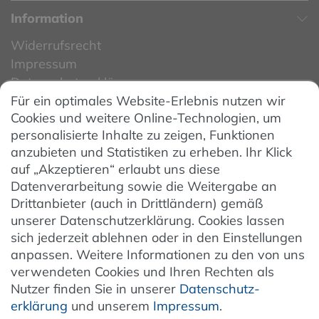
Information
Widerrufsrecht
Impressum
Datenschutzerklärung
Für ein optimales Website-Erlebnis nutzen wir
Datenschutzeinstellungen
Cookies und weitere Online-Technologien, um
AGB
personalisierte Inhalte zu zeigen, Funktionen
Barrierefreiheit
anzubieten und Statistiken zu erheben. Ihr Klick
auf „Akzeptieren“ erlaubt uns diese
Hinweise zur Batterieentsorgung
Datenverarbeitung sowie die Weitergabe an
Entsorgung von Elektro-Altgeräten
Drittanbieter (auch in Drittländern) gemäß
unserer Datenschutzerklärung. Cookies lassen
Vertrag widerrufen
sich jederzeit ablehnen oder in den Einstellungen
anpassen. Weitere Informationen zu den von uns
verwendeten Cookies und Ihren Rechten als
Newsletter
Nutzer finden Sie in unserer
Daten­schutz­
erklärung
und unserem
Impressum
.
Jetzt anmelden