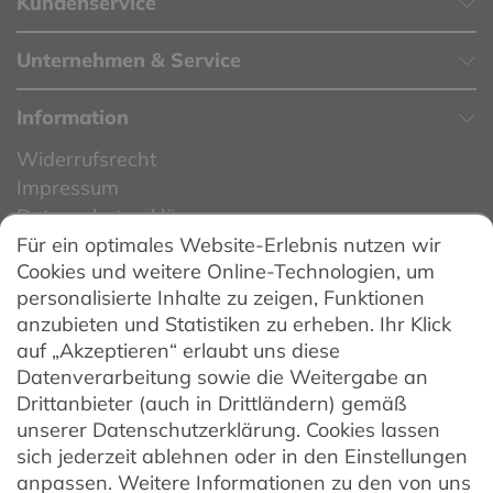
Kundenservice
Unternehmen & Service
Information
Widerrufsrecht
Impressum
Datenschutzerklärung
Für ein optimales Website-Erlebnis nutzen wir
Datenschutzeinstellungen
Cookies und weitere Online-Technologien, um
AGB
personalisierte Inhalte zu zeigen, Funktionen
Barrierefreiheit
anzubieten und Statistiken zu erheben. Ihr Klick
auf „Akzeptieren“ erlaubt uns diese
Hinweise zur Batterieentsorgung
Datenverarbeitung sowie die Weitergabe an
Entsorgung von Elektro-Altgeräten
Drittanbieter (auch in Drittländern) gemäß
unserer Datenschutzerklärung. Cookies lassen
Vertrag widerrufen
sich jederzeit ablehnen oder in den Einstellungen
anpassen. Weitere Informationen zu den von uns