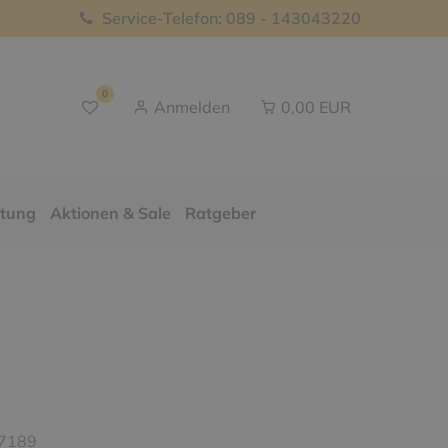
Service-Telefon: 089 - 143043220
0
Anmelden
0,00 EUR
ttung
Aktionen & Sale
Ratgeber
7189