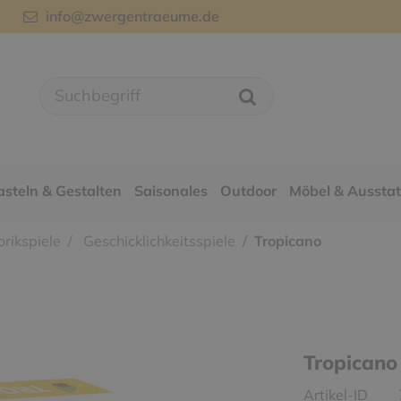
info@zwergentraeume.de
asteln & Gestalten
Saisonales
Outdoor
Möbel & Aussta
rikspiele
Geschicklichkeitsspiele
Tropicano
Tropicano
Artikel-ID