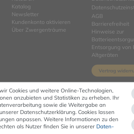
Katalog
Datenschutzeins
Newsletter
AGB
Kundenkonto aktivieren
Barrierefreiheit
Über Zwergenträume
Hinweise zur
Batterieentsorg
Entsorgung von E
Altgeräten
Vertrag widerr
 wir Cookies und weitere Online-Technologien,
ZAHLUNG & VERSAND
ionen anzubieten und Statistiken zu erheben. Ihr
 Datenverarbeitung sowie die Weitergabe an
 unserer Datenschutzerklärung. Cookies lassen
ellungen anpassen. Weitere Informationen zu den
hten als Nutzer finden Sie in unserer
Daten­