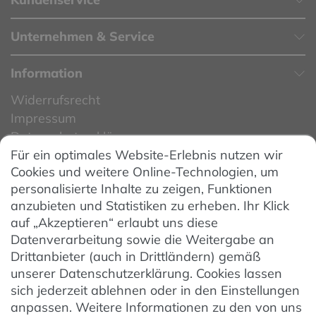
Unternehmen & Service
Information
Widerrufsrecht
Impressum
Datenschutzerklärung
Für ein optimales Website-Erlebnis nutzen wir
Datenschutzeinstellungen
Cookies und weitere Online-Technologien, um
AGB
personalisierte Inhalte zu zeigen, Funktionen
Barrierefreiheit
anzubieten und Statistiken zu erheben. Ihr Klick
auf „Akzeptieren“ erlaubt uns diese
Hinweise zur Batterieentsorgung
Datenverarbeitung sowie die Weitergabe an
Entsorgung von Elektro-Altgeräten
Drittanbieter (auch in Drittländern) gemäß
unserer Datenschutzerklärung. Cookies lassen
Vertrag widerrufen
sich jederzeit ablehnen oder in den Einstellungen
anpassen. Weitere Informationen zu den von uns