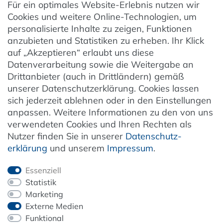
Für ein optimales Website-Erlebnis nutzen wir
Datenschutzeinstellungen
Cookies und weitere Online-Technologien, um
AGB
personalisierte Inhalte zu zeigen, Funktionen
Barrierefreiheit
anzubieten und Statistiken zu erheben. Ihr Klick
auf „Akzeptieren“ erlaubt uns diese
Hinweise zur Batterieentsorgung
Datenverarbeitung sowie die Weitergabe an
Entsorgung von Elektro-Altgeräten
Drittanbieter (auch in Drittländern) gemäß
unserer Datenschutzerklärung. Cookies lassen
Vertrag widerrufen
sich jederzeit ablehnen oder in den Einstellungen
anpassen. Weitere Informationen zu den von uns
verwendeten Cookies und Ihren Rechten als
Newsletter
Nutzer finden Sie in unserer
Daten­schutz­
erklärung
und unserem
Impressum
.
Jetzt anmelden
Essenziell
Statistik
Marketing
Externe Medien
ZAHLUNG & VERSAND
Funktional