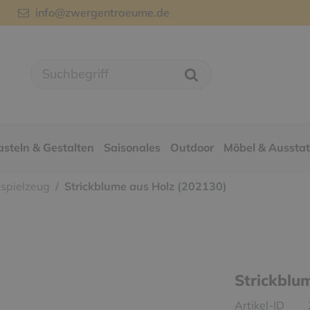
info@zwergentraeume.de
asteln & Gestalten
Saisonales
Outdoor
Möbel & Aussta
spielzeug
Strickblume aus Holz (202130)
Strickblu
Artikel-ID