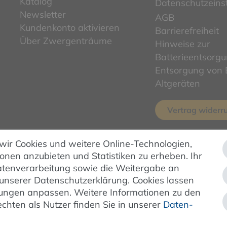
Katalog
Datenschutzeins
Newsletter
AGB
Kundenkonto aktivieren
Barrierefreiheit
Über Zwergenträume
Hinweise zur
Batterieentsorg
Entsorgung von E
Altgeräten
Vertrag widerr
 wir Cookies und weitere Online-Technologien,
ZAHLUNG & VERSAND
ionen anzubieten und Statistiken zu erheben. Ihr
 Datenverarbeitung sowie die Weitergabe an
 unserer Datenschutzerklärung. Cookies lassen
ellungen anpassen. Weitere Informationen zu den
hten als Nutzer finden Sie in unserer
Daten­