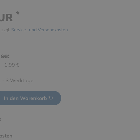
*
EUR
 zzgl.
Service- und Versandkosten
ise:
1,99 €
 1 - 3 Werktage
In den Warenkorb
e
osten