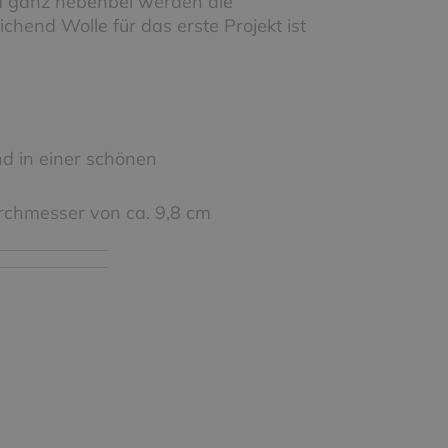
nd ganz nebenbei werden die
chend Wolle für das erste Projekt ist
nd in einer schönen
urchmesser von ca. 9,8 cm