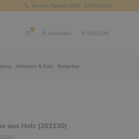
Service-Telefon: 089 - 143043220
0
Anmelden
0,00 EUR
ttung
Aktionen & Sale
Ratgeber
me aus Holz (202130)
22262