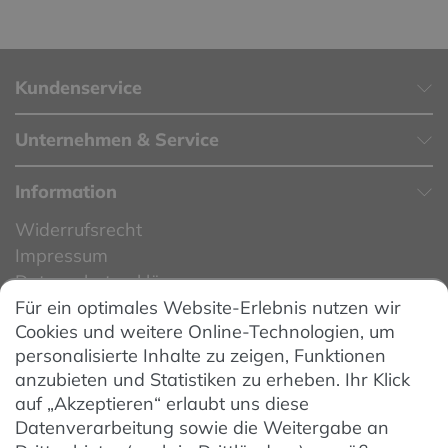
Kundenservice
Unternehmen & Service
Information
Widerrufsrecht
Impressum
Datenschutzerklärung
Für ein optimales Website-Erlebnis nutzen wir
Datenschutzeinstellungen
Cookies und weitere Online-Technologien, um
AGB
personalisierte Inhalte zu zeigen, Funktionen
Barrierefreiheit
anzubieten und Statistiken zu erheben. Ihr Klick
auf „Akzeptieren“ erlaubt uns diese
Hinweise zur Batterieentsorgung
Datenverarbeitung sowie die Weitergabe an
Entsorgung von Elektro-Altgeräten