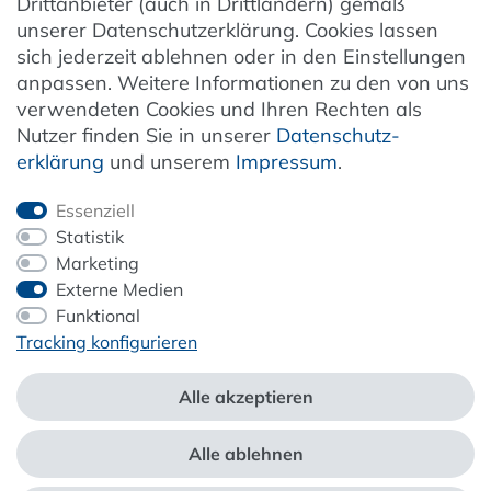
Drittanbieter (auch in Drittländern) gemäß
unserer Datenschutzerklärung. Cookies lassen
Vertrag widerrufen
sich jederzeit ablehnen oder in den Einstellungen
anpassen. Weitere Informationen zu den von uns
verwendeten Cookies und Ihren Rechten als
Newsletter
Nutzer finden Sie in unserer
Daten­schutz­
erklärung
und unserem
Impressum
.
Jetzt anmelden
Essenziell
Statistik
Marketing
Externe Medien
ZAHLUNG & VERSAND
Funktional
Tracking konfigurieren
Alle akzeptieren
Alle ablehnen
*Alle Preise inkl. der gesetzl. MwSt. zzgl.
Service- und Versandkosten