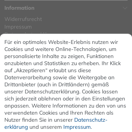
Information
Widerrufsrecht
Impressum
Datenschutzerklärung
Für ein optimales Website-Erlebnis nutzen wir
Datenschutzeinstellungen
Cookies und weitere Online-Technologien, um
AGB
personalisierte Inhalte zu zeigen, Funktionen
Barrierefreiheit
anzubieten und Statistiken zu erheben. Ihr Klick
auf „Akzeptieren“ erlaubt uns diese
Hinweise zur Batterieentsorgung
Datenverarbeitung sowie die Weitergabe an
Entsorgung von Elektro-Altgeräten
Drittanbieter (auch in Drittländern) gemäß
unserer Datenschutzerklärung. Cookies lassen
Vertrag widerrufen
sich jederzeit ablehnen oder in den Einstellungen
anpassen. Weitere Informationen zu den von uns
verwendeten Cookies und Ihren Rechten als
Newsletter
Nutzer finden Sie in unserer
Daten­schutz­
erklärung
und unserem
Impressum
.
Jetzt anmelden