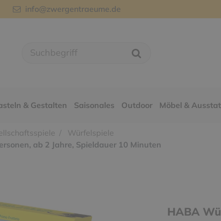
info@zwergentraeume.de
asteln & Gestalten
Saisonales
Outdoor
Möbel & Aussta
llschaftsspiele
Würfelspiele
ersonen, ab 2 Jahre, Spieldauer 10 Minuten
HABA Würf