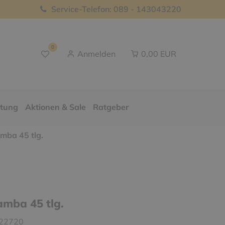
Service-Telefon: 089 - 143043220
0
Anmelden
0,00 EUR
ttung
Aktionen & Sale
Ratgeber
ba 45 tlg.
mba 45 tlg.
22720