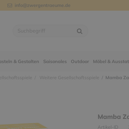
info@zwergentraeume.de
asteln & Gestalten
Saisonales
Outdoor
Möbel & Aussta
llschaftsspiele
Weitere Gesellschaftsspiele
Mamba Zam
Mamba Za
Artikel-ID