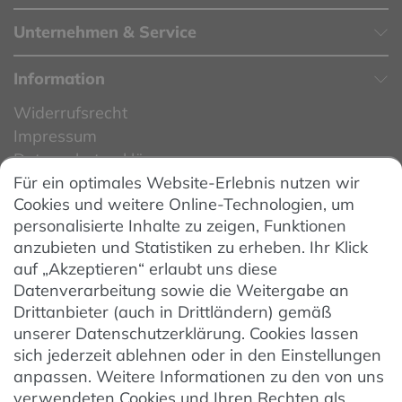
Unternehmen & Service
Information
Widerrufsrecht
Impressum
Datenschutzerklärung
Für ein optimales Website-Erlebnis nutzen wir
Datenschutzeinstellungen
Cookies und weitere Online-Technologien, um
AGB
personalisierte Inhalte zu zeigen, Funktionen
Barrierefreiheit
anzubieten und Statistiken zu erheben. Ihr Klick
auf „Akzeptieren“ erlaubt uns diese
Hinweise zur Batterieentsorgung
Datenverarbeitung sowie die Weitergabe an
Entsorgung von Elektro-Altgeräten
Drittanbieter (auch in Drittländern) gemäß
unserer Datenschutzerklärung. Cookies lassen
Vertrag widerrufen
sich jederzeit ablehnen oder in den Einstellungen
anpassen. Weitere Informationen zu den von uns
verwendeten Cookies und Ihren Rechten als