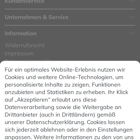
Kundenservice
Unternehmen & Service
Information
Widerrufsrecht
Impressum
Datenschutzerklärung
Für ein optimales Website-Erlebnis nutzen wir
Datenschutzeinstellungen
Cookies und weitere Online-Technologien, um
AGB
personalisierte Inhalte zu zeigen, Funktionen
Barrierefreiheit
anzubieten und Statistiken zu erheben. Ihr Klick
auf „Akzeptieren“ erlaubt uns diese
Hinweise zur Batterieentsorgung
Datenverarbeitung sowie die Weitergabe an
Entsorgung von Elektro-Altgeräten
Drittanbieter (auch in Drittländern) gemäß
unserer Datenschutzerklärung. Cookies lassen
Vertrag widerrufen
sich jederzeit ablehnen oder in den Einstellungen
anpassen. Weitere Informationen zu den von uns