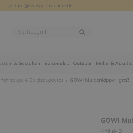
info@zwergentraeume.de
asteln & Gestalten
Saisonales
Outdoor
Möbel & Aussta
lfahrzeuge & Spielzeugautos
GOWI Muldenkipper, groß
GOWI Muld
Artikel-ID