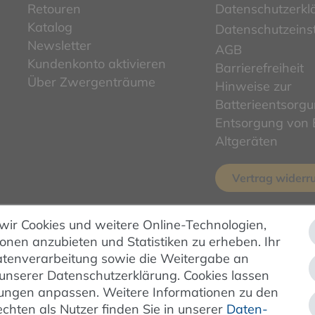
Retouren
Datenschutzerkl
Katalog
Datenschutzeins
Newsletter
AGB
Kundenkonto aktivieren
Barrierefreiheit
Über Zwergenträume
Hinweise zur
Batterieentsorg
Entsorgung von E
Altgeräten
Vertrag widerr
 wir Cookies und weitere Online-Technologien,
ionen anzubieten und Statistiken zu erheben. Ihr
ZAHLUNG & VERSAND
 Datenverarbeitung sowie die Weitergabe an
 unserer Datenschutzerklärung. Cookies lassen
ellungen anpassen. Weitere Informationen zu den
hten als Nutzer finden Sie in unserer
Daten­