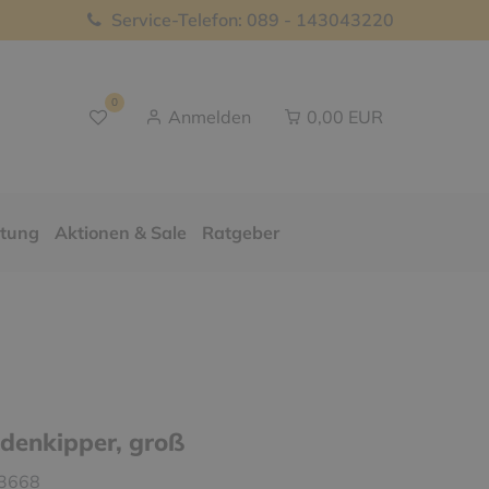
Service-Telefon: 089 - 143043220
0
Anmelden
0,00 EUR
ttung
Aktionen & Sale
Ratgeber
enkipper, groß
3668