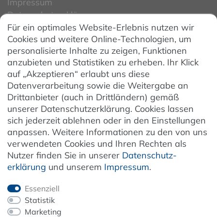
Impressum
Datenschutzerklärung
Für ein optimales Website-Erlebnis nutzen wir
Datenschutzeinstellungen
Cookies und weitere Online-Technologien, um
AGB
personalisierte Inhalte zu zeigen, Funktionen
Barrierefreiheit
anzubieten und Statistiken zu erheben. Ihr Klick
auf „Akzeptieren“ erlaubt uns diese
Hinweise zur Batterieentsorgung
Datenverarbeitung sowie die Weitergabe an
Entsorgung von Elektro-Altgeräten
Drittanbieter (auch in Drittländern) gemäß
unserer Datenschutzerklärung. Cookies lassen
Vertrag widerrufen
sich jederzeit ablehnen oder in den Einstellungen
anpassen. Weitere Informationen zu den von uns
verwendeten Cookies und Ihren Rechten als
Newsletter
Nutzer finden Sie in unserer
Daten­schutz­
erklärung
und unserem
Impressum
.
Jetzt anmelden
Essenziell
Statistik
Marketing