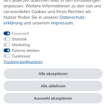
sich jederzeit ablehnen oder in den Einstellungen
anpassen. Weitere Informationen zu den von uns
verwendeten Cookies und Ihren Rechten als
Newsletter
Nutzer finden Sie in unserer
Daten­schutz­
erklärung
und unserem
Impressum
.
Jetzt anmelden
Essenziell
Statistik
Marketing
Externe Medien
ZAHLUNG & VERSAND
Funktional
Tracking konfigurieren
Alle akzeptieren
Alle ablehnen
*Alle Preise inkl. der gesetzl. MwSt. zzgl.
Service- und Versandkosten
Auswahl akzeptieren
webshop by
© Copyright 2026 Alle Rechte vorbehalten. |