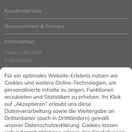
Kundenservice
Unternehmen & Service
Information
Widerrufsrecht
Impressum
Datenschutzerklärung
Für ein optimales Website-Erlebnis nutzen wir
Datenschutzeinstellungen
Cookies und weitere Online-Technologien, um
AGB
personalisierte Inhalte zu zeigen, Funktionen
Barrierefreiheit
anzubieten und Statistiken zu erheben. Ihr Klick
auf „Akzeptieren“ erlaubt uns diese
Hinweise zur Batterieentsorgung
Datenverarbeitung sowie die Weitergabe an
Entsorgung von Elektro-Altgeräten
Drittanbieter (auch in Drittländern) gemäß
unserer Datenschutzerklärung. Cookies lassen
Vertrag widerrufen