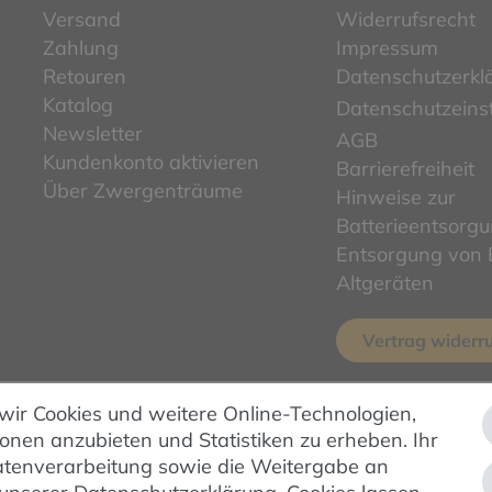
Versand
Widerrufsrecht
Zahlung
Impressum
Retouren
Datenschutzerkl
Katalog
Datenschutzeins
Newsletter
AGB
Kundenkonto aktivieren
Barrierefreiheit
Über Zwergenträume
Hinweise zur
Batterieentsorg
Entsorgung von E
Altgeräten
Vertrag widerr
 wir Cookies und weitere Online-Technologien,
ionen anzubieten und Statistiken zu erheben. Ihr
ZAHLUNG & VERSAND
 Datenverarbeitung sowie die Weitergabe an