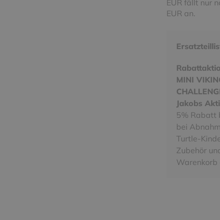
EUR fällt nur 
EUR an.
Ersatzteilli
Rabattakti
MINI VIKI
CHALLENGE
Jakobs Akti
5% Rabatt 
bei Abnahm
Turtle-Kind
Zubehör und
Warenkorb 