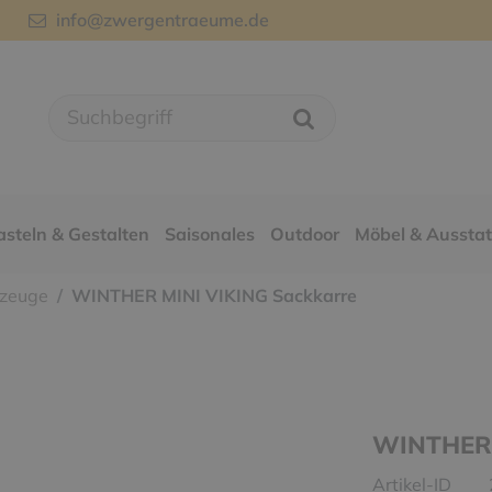
info@zwergentraeume.de
asteln & Gestalten
Saisonales
Outdoor
Möbel & Aussta
rzeuge
WINTHER MINI VIKING Sackkarre
WINTHER 
Artikel-ID