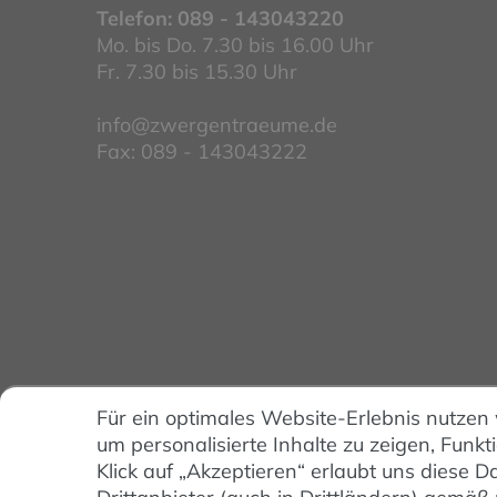
Telefon:
089 - 143043220
Mo. bis Do. 7.30 bis 16.00 Uhr
Fr. 7.30 bis 15.30 Uhr
info@zwergentraeume.de
Fax: 089 - 143043222
Für ein optimales Website-Erlebnis nutzen
um personalisierte Inhalte zu zeigen, Funkt
Klick auf „Akzeptieren“ erlaubt uns diese