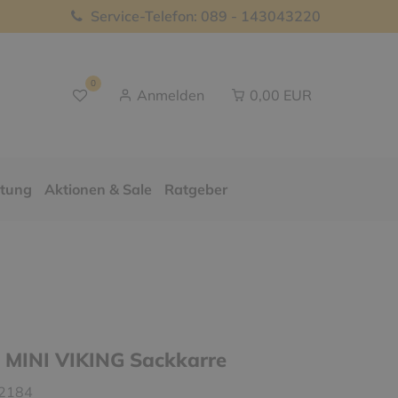
Service-Telefon: 089 - 143043220
0
Anmelden
0,00 EUR
ttung
Aktionen & Sale
Ratgeber
MINI VIKING Sackkarre
2184