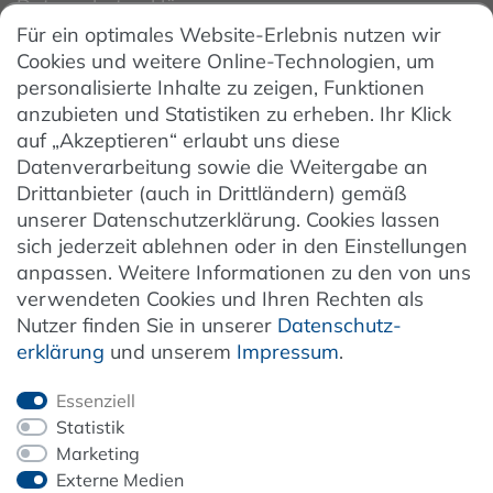
Datenschutzerklärung
Für ein optimales Website-Erlebnis nutzen wir
Datenschutzeinstellungen
Cookies und weitere Online-Technologien, um
AGB
personalisierte Inhalte zu zeigen, Funktionen
Barrierefreiheit
anzubieten und Statistiken zu erheben. Ihr Klick
auf „Akzeptieren“ erlaubt uns diese
Hinweise zur Batterieentsorgung
Datenverarbeitung sowie die Weitergabe an
Entsorgung von Elektro-Altgeräten
Drittanbieter (auch in Drittländern) gemäß
unserer Datenschutzerklärung. Cookies lassen
Vertrag widerrufen
sich jederzeit ablehnen oder in den Einstellungen
anpassen. Weitere Informationen zu den von uns
verwendeten Cookies und Ihren Rechten als
Newsletter
Nutzer finden Sie in unserer
Daten­schutz­
erklärung
und unserem
Impressum
.
Jetzt anmelden
Essenziell
Statistik
Marketing
Externe Medien
ZAHLUNG & VERSAND