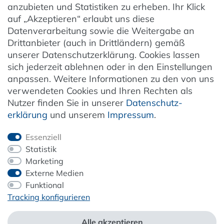
Barrierefreiheit
anzubieten und Statistiken zu erheben. Ihr Klick
auf „Akzeptieren“ erlaubt uns diese
Hinweise zur Batterieentsorgung
Datenverarbeitung sowie die Weitergabe an
Entsorgung von Elektro-Altgeräten
Drittanbieter (auch in Drittländern) gemäß
unserer Datenschutzerklärung. Cookies lassen
Vertrag widerrufen
sich jederzeit ablehnen oder in den Einstellungen
anpassen. Weitere Informationen zu den von uns
verwendeten Cookies und Ihren Rechten als
Newsletter
Nutzer finden Sie in unserer
Daten­schutz­
erklärung
und unserem
Impressum
.
Jetzt anmelden
Essenziell
Statistik
Marketing
Externe Medien
ZAHLUNG & VERSAND
Funktional
Tracking konfigurieren
Alle akzeptieren