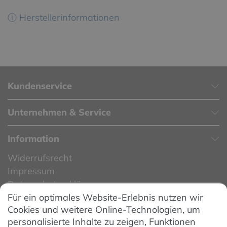
ⓘ Herstellerinformationen
Kundenservice
Unternehmen & Service
Information
Widerrufsrecht
Impressum
Datenschutzerklärung
Für ein optimales Website-Erlebnis nutzen wir
Datenschutzeinstellungen
Cookies und weitere Online-Technologien, um
AGB
personalisierte Inhalte zu zeigen, Funktionen