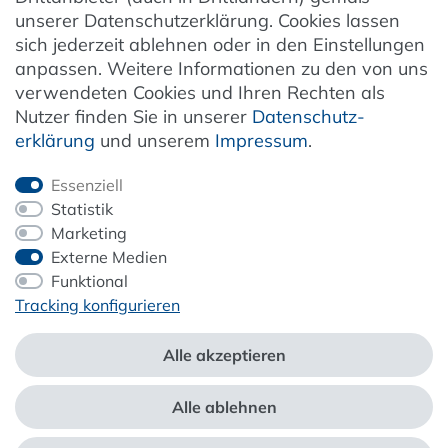
unserer Datenschutzerklärung. Cookies lassen
Vertrag widerrufen
sich jederzeit ablehnen oder in den Einstellungen
anpassen. Weitere Informationen zu den von uns
verwendeten Cookies und Ihren Rechten als
Newsletter
Nutzer finden Sie in unserer
Daten­schutz­
erklärung
und unserem
Impressum
.
Jetzt anmelden
Essenziell
Statistik
Marketing
Externe Medien
ZAHLUNG & VERSAND
Funktional
Tracking konfigurieren
Alle akzeptieren
Alle ablehnen
*Alle Preise inkl. der gesetzl. MwSt. zzgl.
Service- und Versandkosten