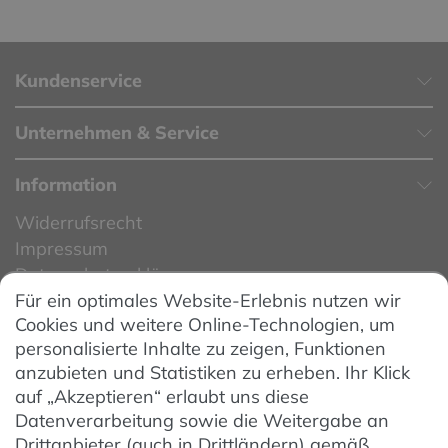
Kundenservice
Unternehmen & Service
Information
Widerrufsrecht
Impressum
Datenschutzerklärung
Für ein optimales Website-Erlebnis nutzen wir
Datenschutzeinstellungen
Cookies und weitere Online-Technologien, um
AGB
personalisierte Inhalte zu zeigen, Funktionen
Barrierefreiheit
anzubieten und Statistiken zu erheben. Ihr Klick
auf „Akzeptieren“ erlaubt uns diese
Hinweise zur Batterieentsorgung
Datenverarbeitung sowie die Weitergabe an
Entsorgung von Elektro-Altgeräten
Drittanbieter (auch in Drittländern) gemäß