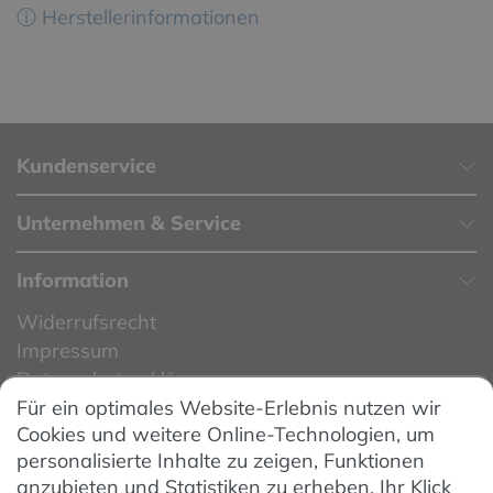
ⓘ Herstellerinformationen
Kundenservice
Unternehmen & Service
Information
Widerrufsrecht
Impressum
Datenschutzerklärung
Für ein optimales Website-Erlebnis nutzen wir
Datenschutzeinstellungen
Cookies und weitere Online-Technologien, um
AGB
personalisierte Inhalte zu zeigen, Funktionen
Barrierefreiheit
anzubieten und Statistiken zu erheben. Ihr Klick