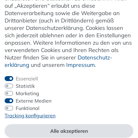
auf „Akzeptieren“ erlaubt uns diese
Hinweise zur Batterieentsorgung
Datenverarbeitung sowie die Weitergabe an
Entsorgung von Elektro-Altgeräten
Drittanbieter (auch in Drittländern) gemäß
unserer Datenschutzerklärung. Cookies lassen
Vertrag widerrufen
sich jederzeit ablehnen oder in den Einstellungen
anpassen. Weitere Informationen zu den von uns
verwendeten Cookies und Ihren Rechten als
Newsletter
Nutzer finden Sie in unserer
Daten­schutz­
erklärung
und unserem
Impressum
.
Jetzt anmelden
Essenziell
Statistik
Marketing
Externe Medien
ZAHLUNG & VERSAND
Funktional
Tracking konfigurieren
Alle akzeptieren