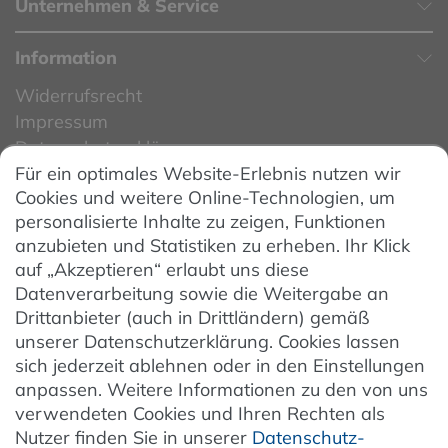
Unternehmen & Service
Information
Widerrufsrecht
Impressum
Datenschutzerklärung
Für ein optimales Website-Erlebnis nutzen wir
Datenschutzeinstellungen
Cookies und weitere Online-Technologien, um
AGB
personalisierte Inhalte zu zeigen, Funktionen
Barrierefreiheit
anzubieten und Statistiken zu erheben. Ihr Klick
auf „Akzeptieren“ erlaubt uns diese
Hinweise zur Batterieentsorgung
Datenverarbeitung sowie die Weitergabe an
Entsorgung von Elektro-Altgeräten
Drittanbieter (auch in Drittländern) gemäß
unserer Datenschutzerklärung. Cookies lassen
Vertrag widerrufen
sich jederzeit ablehnen oder in den Einstellungen
anpassen. Weitere Informationen zu den von uns
verwendeten Cookies und Ihren Rechten als
Newsletter
Nutzer finden Sie in unserer
Daten­schutz­