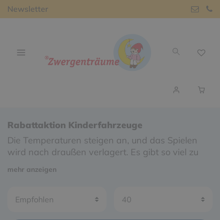
Newsletter
Rabattaktion Kinderfahrzeuge
Die Temperaturen steigen an, und das Spielen
wird nach draußen verlagert. Es gibt so viel zu
entdecken in der Natur - dies macht natürlich
mehr anzeigen
mehr Spaß für die Kleinen, wenn sie mobil sind.
Um den Kleinen etwas Abwechslung zu
ermöglichen, haben wir eine
Rabatt-Aktion auf
Fahrzeuge für Kinder
von
Winther MINI VIKING,