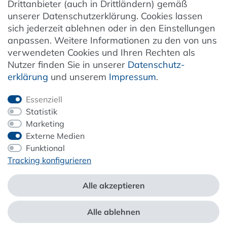
Drittanbieter (auch in Drittländern) gemäß
unserer Datenschutzerklärung. Cookies lassen
Kundenservice
sich jederzeit ablehnen oder in den Einstellungen
anpassen. Weitere Informationen zu den von uns
Unternehmen & Service
verwendeten Cookies und Ihren Rechten als
Nutzer finden Sie in unserer
Daten­schutz­
Information
erklärung
und unserem
Impressum
.
Newsletter
Essenziell
Statistik
Marketing
Externe Medien
ZAHLUNG & VERSAND
Funktional
Tracking konfigurieren
Alle akzeptieren
Alle ablehnen
*Alle Preise inkl. der gesetzl. MwSt. zzgl.
Service- und Versandkosten