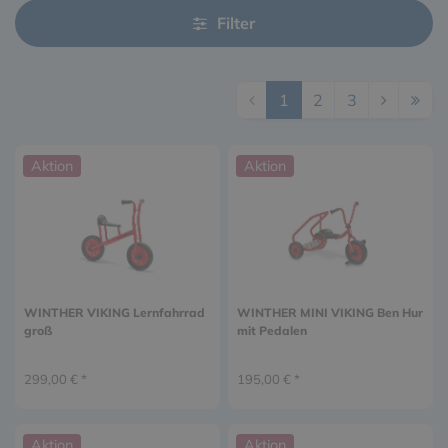
Winther VIKING, Winther CHALLENGE,
Winther
Filter
EXPLORER
und
Top Trike
für Sie. Sie erhalten
beim Kauf von 2 Fahrzeugen 5 %
und
beim Kauf
von 3 und mehr Fahrzeugen 10 % Rabatt
auf
*
den angegebenen Preis
. Diese Aktion ist
1
2
3
vom
11.05.2026 bis zum 25.09.2026
gültig.
Aktion
Aktion
*Ausgenommen von dieser Aktion sind TurtleBusse, Fahrradanhänger,
Zubehörartikel und Ersatzteile. Preise im Shop sind ohne Rabatt. Dieser
wird Ihnen automatisch im Warenkorb abgezogen. Diese Aktion ist nicht
mit anderen Rabatten und Aktionen kombinierbar.
WINTHER VIKING Lernfahrrad
WINTHER MINI VIKING Ben Hur
groß
mit Pedalen
299,00 € *
195,00 € *
Aktion
Aktion