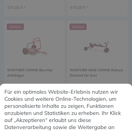
475,00 € *
479,00 € *
Aktion
Aktion
WINTHER VIKING Ben Hur
WINTHER MINI VIKING Rutsch
Anhänger
Dreirad für drei
309,00 € *
179,00 € *
Für ein optimales Website-Erlebnis nutzen wir
Cookies und weitere Online-Technologien, um
personalisierte Inhalte zu zeigen, Funktionen
1
2
3
anzubieten und Statistiken zu erheben. Ihr Klick
auf „Akzeptieren“ erlaubt uns diese
Datenverarbeitung sowie die Weitergabe an