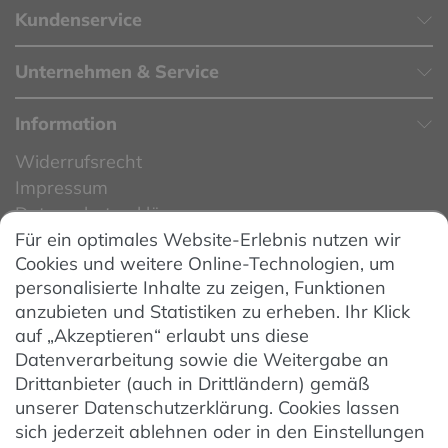
Kundenservice
Unternehmen & Service
Information
Widerrufsrecht
Impressum
Datenschutzerklärung
Für ein optimales Website-Erlebnis nutzen wir
Datenschutzeinstellungen
Cookies und weitere Online-Technologien, um
AGB
personalisierte Inhalte zu zeigen, Funktionen
Barrierefreiheit
anzubieten und Statistiken zu erheben. Ihr Klick
auf „Akzeptieren“ erlaubt uns diese
Hinweise zur Batterieentsorgung
Datenverarbeitung sowie die Weitergabe an
Entsorgung von Elektro-Altgeräten
Drittanbieter (auch in Drittländern) gemäß
unserer Datenschutzerklärung. Cookies lassen
Vertrag widerrufen
sich jederzeit ablehnen oder in den Einstellungen