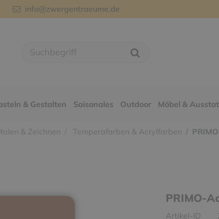
info@zwergentraeume.de
asteln & Gestalten
Saisonales
Outdoor
Möbel & Aussta
alen & Zeichnen
Temperafarben & Acrylfarben
PRIMO-
PRIMO-Acr
Artikel-ID