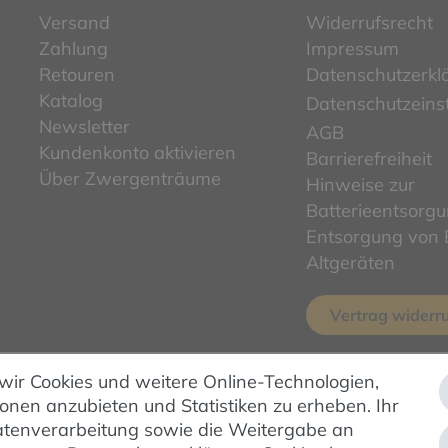
Versand
Widerrufsrecht
Zahlung
Impressum
Retouren
Datenschutzerkl
Katalog
Datenschutzeins
Newsletter
AGB
Kundenkonto aktivieren
Barrierefreiheit
Über Zwergenträume
Hinweise zur
Batterieentsorg
Entsorgung von E
Altgeräten
Vertrag widerr
 wir Cookies und weitere Online-Technologien,
ionen anzubieten und Statistiken zu erheben. Ihr
ZAHLUNG & VERSAND
 Datenverarbeitung sowie die Weitergabe an