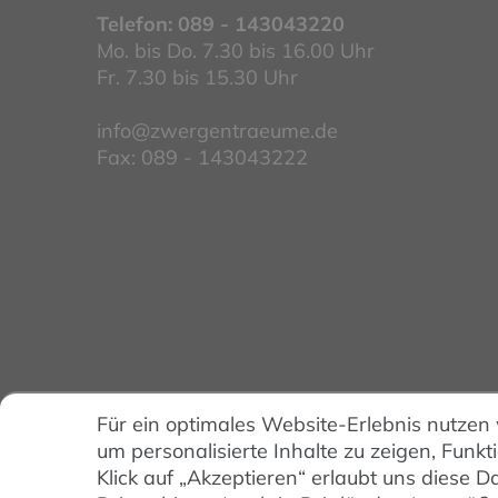
Telefon:
089 - 143043220
Mo. bis Do. 7.30 bis 16.00 Uhr
Fr. 7.30 bis 15.30 Uhr
info@zwergentraeume.de
Fax: 089 - 143043222
Für ein optimales Website-Erlebnis nutzen
um personalisierte Inhalte zu zeigen, Funkt
Klick auf „Akzeptieren“ erlaubt uns diese