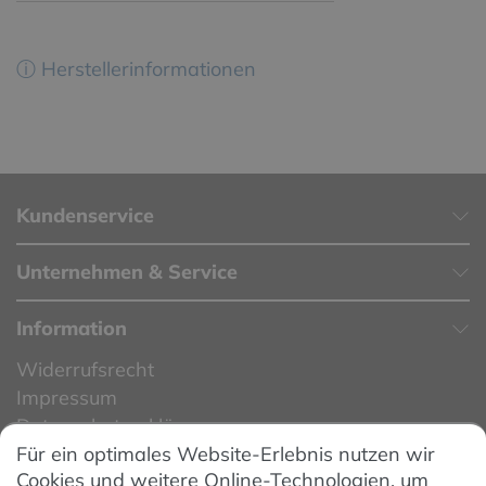
ⓘ Herstellerinformationen
Kundenservice
Unternehmen & Service
Information
Widerrufsrecht
Impressum
Datenschutzerklärung
Für ein optimales Website-Erlebnis nutzen wir
Datenschutzeinstellungen
Cookies und weitere Online-Technologien, um