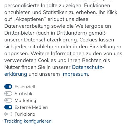
AGB
personalisierte Inhalte zu zeigen, Funktionen
Barrierefreiheit
anzubieten und Statistiken zu erheben. Ihr Klick
auf „Akzeptieren“ erlaubt uns diese
Hinweise zur Batterieentsorgung
Datenverarbeitung sowie die Weitergabe an
Entsorgung von Elektro-Altgeräten
Drittanbieter (auch in Drittländern) gemäß
unserer Datenschutzerklärung. Cookies lassen
Vertrag widerrufen
sich jederzeit ablehnen oder in den Einstellungen
anpassen. Weitere Informationen zu den von uns
verwendeten Cookies und Ihren Rechten als
Newsletter
Nutzer finden Sie in unserer
Daten­schutz­
erklärung
und unserem
Impressum
.
Jetzt anmelden
Essenziell
Statistik
Marketing
Externe Medien
ZAHLUNG & VERSAND
Funktional
Tracking konfigurieren