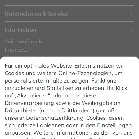
Unternehmen & Service
Information
Widerrufsrecht
Impressum
Datenschutzerklärung
Für ein optimales Website-Erlebnis nutzen wir
Datenschutzeinstellungen
Cookies und weitere Online-Technologien, um
AGB
personalisierte Inhalte zu zeigen, Funktionen
Barrierefreiheit
anzubieten und Statistiken zu erheben. Ihr Klick
auf „Akzeptieren“ erlaubt uns diese
Hinweise zur Batterieentsorgung
Datenverarbeitung sowie die Weitergabe an
Entsorgung von Elektro-Altgeräten
Drittanbieter (auch in Drittländern) gemäß
unserer Datenschutzerklärung. Cookies lassen
Vertrag widerrufen
sich jederzeit ablehnen oder in den Einstellungen
anpassen. Weitere Informationen zu den von uns