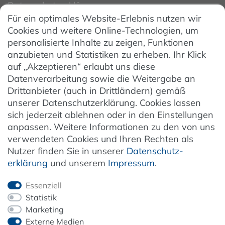
Datenschutzerklärung
Für ein optimales Website-Erlebnis nutzen wir
Datenschutzeinstellungen
Cookies und weitere Online-Technologien, um
AGB
personalisierte Inhalte zu zeigen, Funktionen
Barrierefreiheit
anzubieten und Statistiken zu erheben. Ihr Klick
auf „Akzeptieren“ erlaubt uns diese
Hinweise zur Batterieentsorgung
Datenverarbeitung sowie die Weitergabe an
Entsorgung von Elektro-Altgeräten
Drittanbieter (auch in Drittländern) gemäß
unserer Datenschutzerklärung. Cookies lassen
Vertrag widerrufen
sich jederzeit ablehnen oder in den Einstellungen
anpassen. Weitere Informationen zu den von uns
verwendeten Cookies und Ihren Rechten als
Newsletter
Nutzer finden Sie in unserer
Daten­schutz­
erklärung
und unserem
Impressum
.
Jetzt anmelden
Essenziell
Statistik
Marketing
Externe Medien
ZAHLUNG & VERSAND