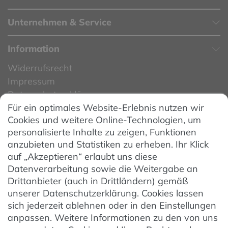
Unternehmen & Service
Information
Widerrufsrecht
Impressum
Datenschutzerklärung
Für ein optimales Website-Erlebnis nutzen wir
Datenschutzeinstellungen
Cookies und weitere Online-Technologien, um
AGB
personalisierte Inhalte zu zeigen, Funktionen
Barrierefreiheit
anzubieten und Statistiken zu erheben. Ihr Klick
auf „Akzeptieren“ erlaubt uns diese
Hinweise zur Batterieentsorgung
Datenverarbeitung sowie die Weitergabe an
Entsorgung von Elektro-Altgeräten
Drittanbieter (auch in Drittländern) gemäß
unserer Datenschutzerklärung. Cookies lassen
Vertrag widerrufen
sich jederzeit ablehnen oder in den Einstellungen
anpassen. Weitere Informationen zu den von uns