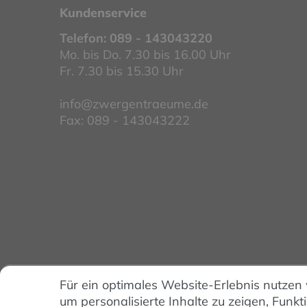
Kundenservice
Telefon:
089 - 143043220
Mo. bis Do. 7.30 bis 16.00 Uhr
Fr. 7.30 bis 15.30 Uhr
info@zwergentraeume.de
Fax: 089 - 143043222
Für ein optimales Website-Erlebnis nutzen
um personalisierte Inhalte zu zeigen, Funkt