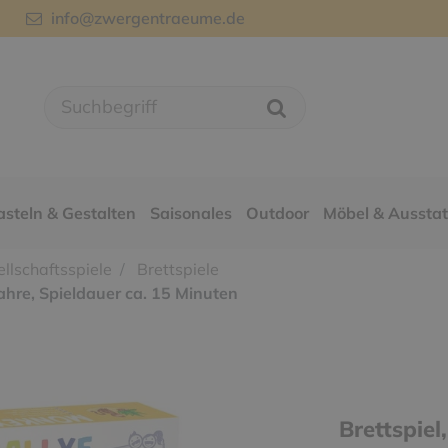
info@zwergentraeume.de
asteln & Gestalten
Saisonales
Outdoor
Möbel & Aussta
llschaftsspiele
Brettspiele
Jahre, Spieldauer ca. 15 Minuten
Brettspiel