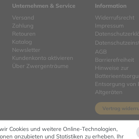
Unternehmen & Service
Information
Versand
Widerrufsrecht
Zahlung
Impressum
Retouren
Datenschutzerkl
Katalog
Datenschutzeins
Newsletter
AGB
Kundenkonto aktivieren
Barrierefreiheit
Über Zwergenträume
Hinweise zur
Batterieentsorg
Entsorgung von E
Altgeräten
Vertrag widerr
 wir Cookies und weitere Online-Technologien,
ionen anzubieten und Statistiken zu erheben. Ihr
ZAHLUNG & VERSAND