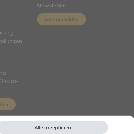
Newsletter
Jetzt anmelden
ärung
tellungen
ung
lektro-
ufen
Alle akzeptieren