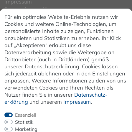
Impressum
Datenschutzerklärung
Für ein optimales Website-Erlebnis nutzen wir
Datenschutzeinstellungen
Cookies und weitere Online-Technologien, um
AGB
personalisierte Inhalte zu zeigen, Funktionen
Barrierefreiheit
anzubieten und Statistiken zu erheben. Ihr Klick
auf „Akzeptieren“ erlaubt uns diese
Hinweise zur Batterieentsorgung
Datenverarbeitung sowie die Weitergabe an
Entsorgung von Elektro-Altgeräten
Drittanbieter (auch in Drittländern) gemäß
unserer Datenschutzerklärung. Cookies lassen
Vertrag widerrufen
sich jederzeit ablehnen oder in den Einstellungen
anpassen. Weitere Informationen zu den von uns
verwendeten Cookies und Ihren Rechten als
Newsletter
Nutzer finden Sie in unserer
Daten­schutz­
erklärung
und unserem
Impressum
.
Jetzt anmelden
Essenziell
Statistik
Marketing