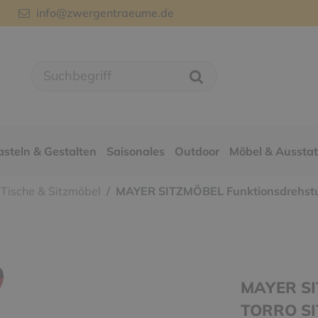
info@zwergentraeume.de
asteln & Gestalten
Saisonales
Outdoor
Möbel & Aussta
Tische & Sitzmöbel
MAYER SITZMÖBEL Funktionsdrehstuhl
MAYER SI
TORRO SIT,