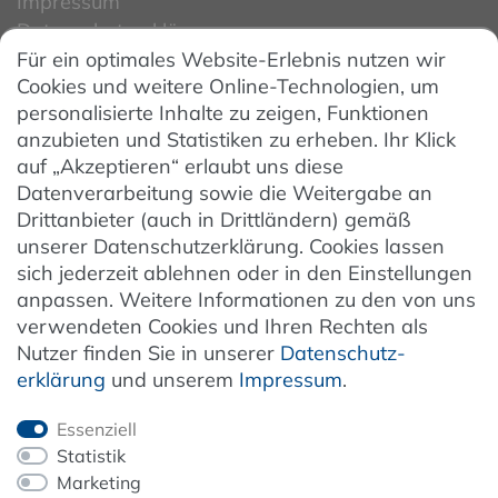
Impressum
Datenschutzerklärung
Für ein optimales Website-Erlebnis nutzen wir
Datenschutzeinstellungen
Cookies und weitere Online-Technologien, um
AGB
personalisierte Inhalte zu zeigen, Funktionen
Barrierefreiheit
anzubieten und Statistiken zu erheben. Ihr Klick
auf „Akzeptieren“ erlaubt uns diese
Hinweise zur Batterieentsorgung
Datenverarbeitung sowie die Weitergabe an
Entsorgung von Elektro-Altgeräten
Drittanbieter (auch in Drittländern) gemäß
unserer Datenschutzerklärung. Cookies lassen
Vertrag widerrufen
sich jederzeit ablehnen oder in den Einstellungen
anpassen. Weitere Informationen zu den von uns
verwendeten Cookies und Ihren Rechten als
Newsletter
Nutzer finden Sie in unserer
Daten­schutz­
erklärung
und unserem
Impressum
.
Jetzt anmelden
Essenziell
Statistik
Marketing