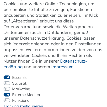
Cookies und weitere Online-Technologien, um
AGB
personalisierte Inhalte zu zeigen, Funktionen
Barrierefreiheit
anzubieten und Statistiken zu erheben. Ihr Klick
auf „Akzeptieren“ erlaubt uns diese
Hinweise zur Batterieentsorgung
Datenverarbeitung sowie die Weitergabe an
Entsorgung von Elektro-Altgeräten
Drittanbieter (auch in Drittländern) gemäß
unserer Datenschutzerklärung. Cookies lassen
Vertrag widerrufen
sich jederzeit ablehnen oder in den Einstellungen
anpassen. Weitere Informationen zu den von uns
verwendeten Cookies und Ihren Rechten als
Newsletter
Nutzer finden Sie in unserer
Daten­schutz­
erklärung
und unserem
Impressum
.
Jetzt anmelden
Essenziell
Statistik
Marketing
Externe Medien
ZAHLUNG & VERSAND
Funktional
Tracking konfigurieren