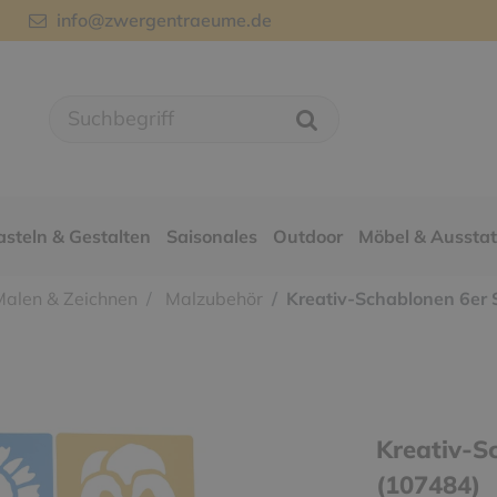
info@zwergentraeume.de
asteln & Gestalten
Saisonales
Outdoor
Möbel & Aussta
alen & Zeichnen
Malzubehör
Kreativ-Schablonen 6er 
Kreativ-S
(107484)