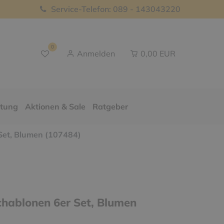
Service-Telefon: 089 - 143043220
0
Anmelden
0,00 EUR
ttung
Aktionen & Sale
Ratgeber
Set, Blumen (107484)
chablonen 6er Set, Blumen