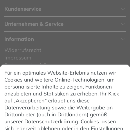
Kundenservice
Unternehmen & Service
Information
Widerrufsrecht
Impressum
Datenschutzerklärung
Für ein optimales Website-Erlebnis nutzen wir
Datenschutzeinstellungen
Cookies und weitere Online-Technologien, um
AGB
personalisierte Inhalte zu zeigen, Funktionen
Barrierefreiheit
anzubieten und Statistiken zu erheben. Ihr Klick
auf „Akzeptieren“ erlaubt uns diese
Hinweise zur Batterieentsorgung
Datenverarbeitung sowie die Weitergabe an
Entsorgung von Elektro-Altgeräten
Drittanbieter (auch in Drittländern) gemäß
unserer Datenschutzerklärung. Cookies lassen
Vertrag widerrufen
sich jederzeit ablehnen oder in den Einstellungen