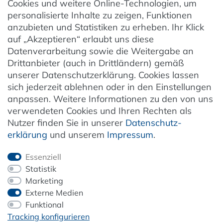
Cookies und weitere Online-Technologien, um
AGB
personalisierte Inhalte zu zeigen, Funktionen
Barrierefreiheit
anzubieten und Statistiken zu erheben. Ihr Klick
auf „Akzeptieren“ erlaubt uns diese
Hinweise zur Batterieentsorgung
Datenverarbeitung sowie die Weitergabe an
Entsorgung von Elektro-Altgeräten
Drittanbieter (auch in Drittländern) gemäß
unserer Datenschutzerklärung. Cookies lassen
Vertrag widerrufen
sich jederzeit ablehnen oder in den Einstellungen
anpassen. Weitere Informationen zu den von uns
verwendeten Cookies und Ihren Rechten als
Newsletter
Nutzer finden Sie in unserer
Daten­schutz­
erklärung
und unserem
Impressum
.
Jetzt anmelden
Essenziell
Statistik
Marketing
Externe Medien
ZAHLUNG & VERSAND
Funktional
Tracking konfigurieren