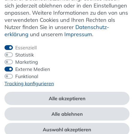
Vertrag widerrufen
sich jederzeit ablehnen oder in den Einstellungen
anpassen. Weitere Informationen zu den von uns
verwendeten Cookies und Ihren Rechten als
Newsletter
Nutzer finden Sie in unserer
Daten­schutz­
erklärung
und unserem
Impressum
.
Jetzt anmelden
Essenziell
Statistik
Marketing
Externe Medien
ZAHLUNG & VERSAND
Funktional
Tracking konfigurieren
Alle akzeptieren
Alle ablehnen
*Alle Preise inkl. der gesetzl. MwSt. zzgl.
Service- und Versandkosten
Auswahl akzeptieren