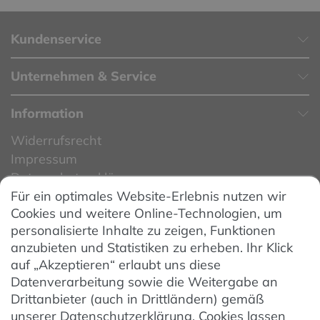
Kundenservice
Unternehmen & Service
Information
Widerrufsrecht
Impressum
Datenschutzerklärung
Für ein optimales Website-Erlebnis nutzen wir
Datenschutzeinstellungen
Cookies und weitere Online-Technologien, um
AGB
personalisierte Inhalte zu zeigen, Funktionen
Barrierefreiheit
anzubieten und Statistiken zu erheben. Ihr Klick
auf „Akzeptieren“ erlaubt uns diese
Hinweise zur Batterieentsorgung
Datenverarbeitung sowie die Weitergabe an
Entsorgung von Elektro-Altgeräten
Drittanbieter (auch in Drittländern) gemäß
unserer Datenschutzerklärung. Cookies lassen