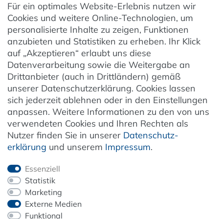
Für ein optimales Website-Erlebnis nutzen wir
Datenschutzeinstellungen
Cookies und weitere Online-Technologien, um
AGB
personalisierte Inhalte zu zeigen, Funktionen
Barrierefreiheit
anzubieten und Statistiken zu erheben. Ihr Klick
auf „Akzeptieren“ erlaubt uns diese
Hinweise zur Batterieentsorgung
Datenverarbeitung sowie die Weitergabe an
Entsorgung von Elektro-Altgeräten
Drittanbieter (auch in Drittländern) gemäß
unserer Datenschutzerklärung. Cookies lassen
Vertrag widerrufen
sich jederzeit ablehnen oder in den Einstellungen
anpassen. Weitere Informationen zu den von uns
verwendeten Cookies und Ihren Rechten als
Newsletter
Nutzer finden Sie in unserer
Daten­schutz­
erklärung
und unserem
Impressum
.
Jetzt anmelden
Essenziell
Statistik
Marketing
Externe Medien
ZAHLUNG & VERSAND
Funktional