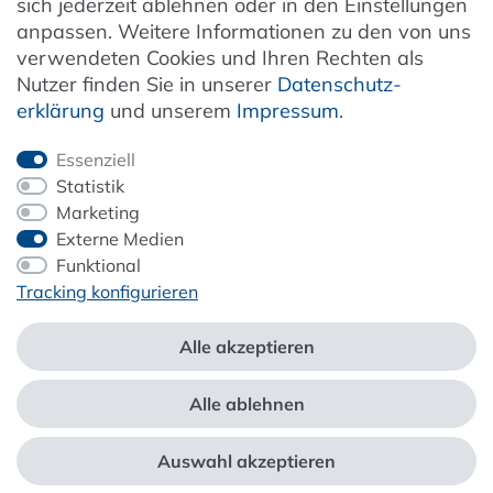
sich jederzeit ablehnen oder in den Einstellungen
anpassen. Weitere Informationen zu den von uns
verwendeten Cookies und Ihren Rechten als
Newsletter
Nutzer finden Sie in unserer
Daten­schutz­
erklärung
und unserem
Impressum
.
Jetzt anmelden
Essenziell
Statistik
Marketing
Externe Medien
ZAHLUNG & VERSAND
Funktional
Tracking konfigurieren
Alle akzeptieren
Alle ablehnen
*Alle Preise inkl. der gesetzl. MwSt. zzgl.
Service- und Versandkosten
Auswahl akzeptieren
webshop by
© Copyright 2026 Alle Rechte vorbehalten. |