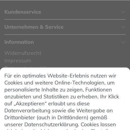
Kundenservice
Unternehmen & Service
Information
Widerrufsrecht
Impressum
Datenschutzerklärung
Für ein optimales Website-Erlebnis nutzen wir
Datenschutzeinstellungen
Cookies und weitere Online-Technologien, um
AGB
personalisierte Inhalte zu zeigen, Funktionen
Barrierefreiheit
anzubieten und Statistiken zu erheben. Ihr Klick
auf „Akzeptieren“ erlaubt uns diese
Hinweise zur Batterieentsorgung
Datenverarbeitung sowie die Weitergabe an
Entsorgung von Elektro-Altgeräten
Drittanbieter (auch in Drittländern) gemäß
unserer Datenschutzerklärung. Cookies lassen
Vertrag widerrufen