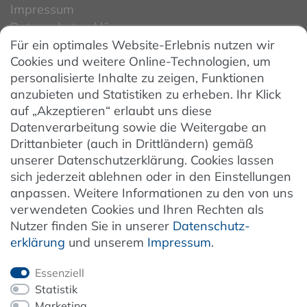
Impressum
Datenschutzerklärung
Für ein optimales Website-Erlebnis nutzen wir
Datenschutzeinstellungen
Cookies und weitere Online-Technologien, um
AGB
personalisierte Inhalte zu zeigen, Funktionen
Barrierefreiheit
anzubieten und Statistiken zu erheben. Ihr Klick
auf „Akzeptieren“ erlaubt uns diese
Hinweise zur Batterieentsorgung
Datenverarbeitung sowie die Weitergabe an
Entsorgung von Elektro-Altgeräten
Drittanbieter (auch in Drittländern) gemäß
unserer Datenschutzerklärung. Cookies lassen
Vertrag widerrufen
sich jederzeit ablehnen oder in den Einstellungen
anpassen. Weitere Informationen zu den von uns
verwendeten Cookies und Ihren Rechten als
Newsletter
Nutzer finden Sie in unserer
Daten­schutz­
erklärung
und unserem
Impressum
.
Jetzt anmelden
Essenziell
Statistik
Marketing