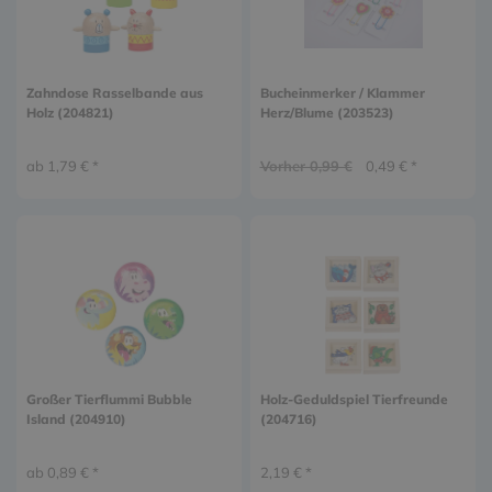
Zahndose Rasselbande aus
Bucheinmerker / Klammer
Holz (204821)
Herz/Blume (203523)
ab 1,79 € *
Vorher 0,99 €
0,49 € *
Großer Tierflummi Bubble
Holz-Geduldspiel Tierfreunde
Island (204910)
(204716)
ab 0,89 € *
2,19 € *