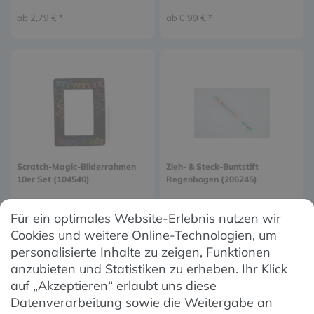
ab 2,79 € *
ab 0,99 € *
Scratch-Magic-Bilderrahmen
Zieh- & Steck-Buntstift
10er Set (104540)
Regenbogen (206245)
ab 6,99 € *
ab 0,79 € *
Für ein optimales Website-Erlebnis nutzen wir
Cookies und weitere Online-Technologien, um
personalisierte Inhalte zu zeigen, Funktionen
2
3
4
anzubieten und Statistiken zu erheben. Ihr Klick
auf „Akzeptieren“ erlaubt uns diese
Datenverarbeitung sowie die Weitergabe an