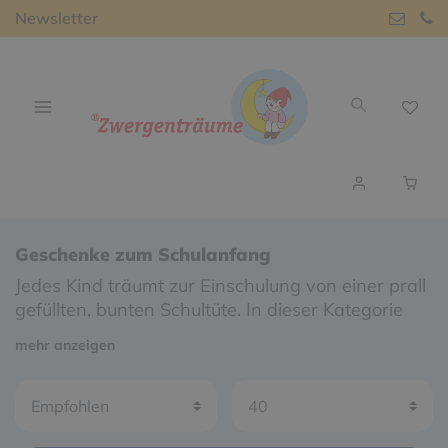
Newsletter
Geschenke zum Schulanfang
Jedes Kind träumt zur Einschulung von einer prall
gefüllten, bunten Schultüte. In dieser Kategorie
finden Sie kreative Schultüten für zukünftige
mehr anzeigen
Erstklässler sowie kleine Schultüten für
Geschwisterkinder. Außerdem können Sie hier
zwischen den schönsten Geschenken stöbern,
um die Schultüten kreativ zu füllen.