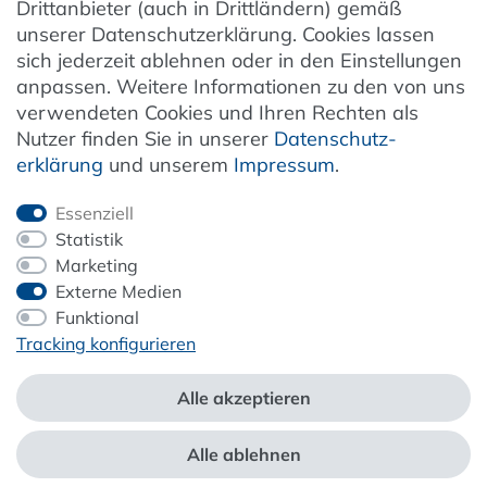
Drittanbieter (auch in Drittländern) gemäß
unserer Datenschutzerklärung. Cookies lassen
Kundenservice
sich jederzeit ablehnen oder in den Einstellungen
anpassen. Weitere Informationen zu den von uns
Unternehmen & Service
verwendeten Cookies und Ihren Rechten als
Nutzer finden Sie in unserer
Daten­schutz­
Information
erklärung
und unserem
Impressum
.
Newsletter
Essenziell
Statistik
Marketing
Externe Medien
ZAHLUNG & VERSAND
Funktional
Tracking konfigurieren
Alle akzeptieren
Alle ablehnen
*Alle Preise inkl. der gesetzl. MwSt. zzgl.
Service- und Versandkosten