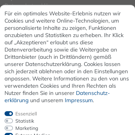
Datenschutzerklärung
Für ein optimales Website-Erlebnis nutzen wir
Datenschutzeinstellungen
Cookies und weitere Online-Technologien, um
AGB
personalisierte Inhalte zu zeigen, Funktionen
Barrierefreiheit
anzubieten und Statistiken zu erheben. Ihr Klick
auf „Akzeptieren“ erlaubt uns diese
Hinweise zur Batterieentsorgung
Datenverarbeitung sowie die Weitergabe an
Entsorgung von Elektro-Altgeräten
Drittanbieter (auch in Drittländern) gemäß
unserer Datenschutzerklärung. Cookies lassen
Vertrag widerrufen
sich jederzeit ablehnen oder in den Einstellungen
anpassen. Weitere Informationen zu den von uns
verwendeten Cookies und Ihren Rechten als
Newsletter
Nutzer finden Sie in unserer
Daten­schutz­
erklärung
und unserem
Impressum
.
Jetzt anmelden
Essenziell
Statistik
Marketing