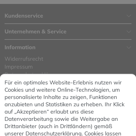
Kundenservice
Unternehmen & Service
Information
Widerrufsrecht
Impressum
Datenschutzerklärung
Für ein optimales Website-Erlebnis nutzen wir
Datenschutzeinstellungen
Cookies und weitere Online-Technologien, um
AGB
personalisierte Inhalte zu zeigen, Funktionen
Barrierefreiheit
anzubieten und Statistiken zu erheben. Ihr Klick
auf „Akzeptieren“ erlaubt uns diese
Hinweise zur Batterieentsorgung
Datenverarbeitung sowie die Weitergabe an
Entsorgung von Elektro-Altgeräten
Drittanbieter (auch in Drittländern) gemäß
unserer Datenschutzerklärung. Cookies lassen
Vertrag widerrufen