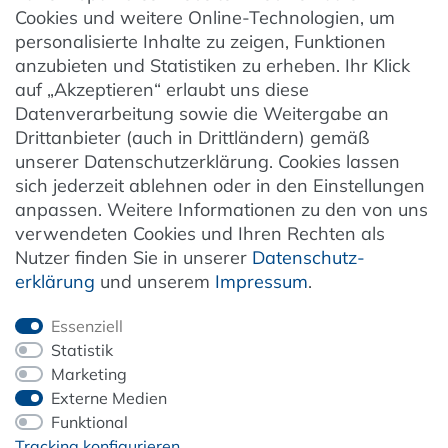
Cookies und weitere Online-Technologien, um
AGB
personalisierte Inhalte zu zeigen, Funktionen
Barrierefreiheit
anzubieten und Statistiken zu erheben. Ihr Klick
auf „Akzeptieren“ erlaubt uns diese
Hinweise zur Batterieentsorgung
Datenverarbeitung sowie die Weitergabe an
Entsorgung von Elektro-Altgeräten
Drittanbieter (auch in Drittländern) gemäß
unserer Datenschutzerklärung. Cookies lassen
Vertrag widerrufen
sich jederzeit ablehnen oder in den Einstellungen
anpassen. Weitere Informationen zu den von uns
verwendeten Cookies und Ihren Rechten als
Newsletter
Nutzer finden Sie in unserer
Daten­schutz­
erklärung
und unserem
Impressum
.
Jetzt anmelden
Essenziell
Statistik
Marketing
Externe Medien
ZAHLUNG & VERSAND
Funktional
Tracking konfigurieren